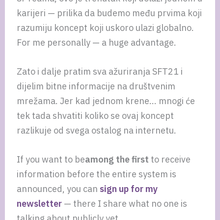
karijeri — prilika da budemo među prvima koji
razumiju koncept koji uskoro ulazi globalno.
For me personally — a huge advantage.
Zato i dalje pratim sva ažuriranja SFT21 i
dijelim bitne informacije na društvenim
mrežama. Jer kad jednom krene... mnogi će
tek tada shvatiti koliko se ovaj koncept
razlikuje od svega ostalog na internetu.
If you want to be
among the first
to receive
information before the entire system is
announced, you can
sign up for my
newsletter
— there I share what no one is
talking about publicly yet.