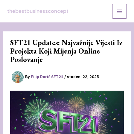
Skip
thebestbusinessconcept
to
content
SFT21 Updates: Najvažnije Vijesti Iz
Projekta Koji Mijenja Online
Poslovanje
By
Filip Dorić SFT21
/
studeni 22, 2025