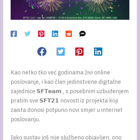
Kao netko tko već godinama živi online
poslovanje, i kao član jedinstvene digitalne
zajednice 𝗦𝗙𝗧𝗲𝗮𝗺 , s posebnim uzbuđenjem
pratim sve 𝗦𝗙𝗧𝟮𝟭 novosti iz projekta koji
zaista donosi potpuno novi smjer u internet
poslovanju.
Iako sustav još nije službeno objavljen, ono