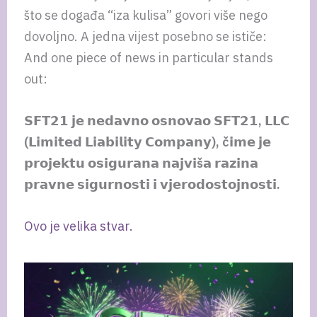
što se događa “iza kulisa” govori više nego
dovoljno. A jedna vijest posebno se ističe:
And one piece of news in particular stands
out:
𝗦𝗙𝗧𝟮𝟭 𝗷𝗲 𝗻𝗲𝗱𝗮𝘃𝗻𝗼 𝗼𝘀𝗻𝗼𝘃𝗮𝗼 𝗦𝗙𝗧𝟮𝟭, 𝗟𝗟𝗖
(𝗟𝗶𝗺𝗶𝘁𝗲𝗱 𝗟𝗶𝗮𝗯𝗶𝗹𝗶𝘁𝘆 𝗖𝗼𝗺𝗽𝗮𝗻𝘆), č𝗶𝗺𝗲 𝗷𝗲
𝗽𝗿𝗼𝗷𝗲𝗸𝘁𝘂 𝗼𝘀𝗶𝗴𝘂𝗿𝗮𝗻𝗮 𝗻𝗮𝗷𝘃𝗶š𝗮 𝗿𝗮𝘇𝗶𝗻𝗮
𝗽𝗿𝗮𝘃𝗻𝗲 𝘀𝗶𝗴𝘂𝗿𝗻𝗼𝘀𝘁𝗶 𝗶 𝘃𝗷𝗲𝗿𝗼𝗱𝗼𝘀𝘁𝗼𝗷𝗻𝗼𝘀𝘁𝗶.
Ovo je velika stvar.