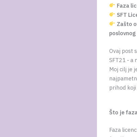
Faza li
SFT Lic
Zašto o
poslovnog
Ovaj post s
SFT21 - a n
Moj cilj je
najpametni
prihod koj
Što je faz
Faza licenc