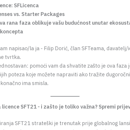
cence: SFLicenca
enses vs. Starter Packages
va rana faza oblikuje vašu budućnost unutar ekosus
 koncepta
am napisao/la ja - Filip Dorić, član SFTeama, davatelj/i
e tvrtka.
 jednostavan: pomoći vam da shvatite zašto je ova faza 
jih poteza koje možete napraviti ako tražite dugoročni
i konačno ima smisla.
a licence SFT21 - i zašto je toliko važna? Spremi prije
iranja SFT21 strateški je trenutak prije globalnog lans