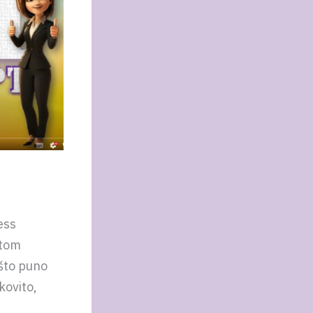
ess
 tom
ešto puno
kovito,