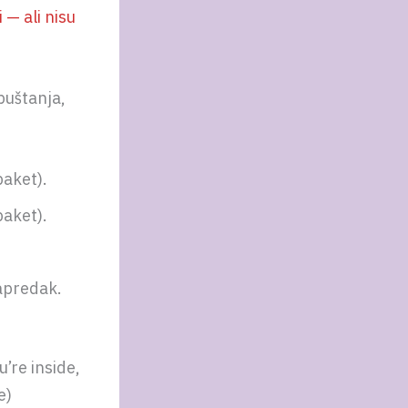
 — ali nisu
puštanja,
paket).
paket).
napredak.
u’re inside,
e)