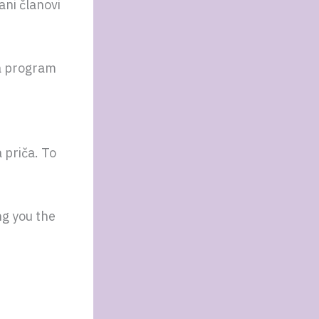
ani članovi
na program
 priča. To
ng you the