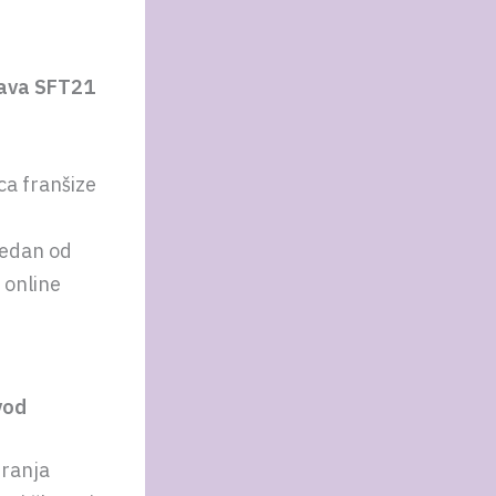
tava SFT21
ca franšize
jedan od
 online
vod
iranja