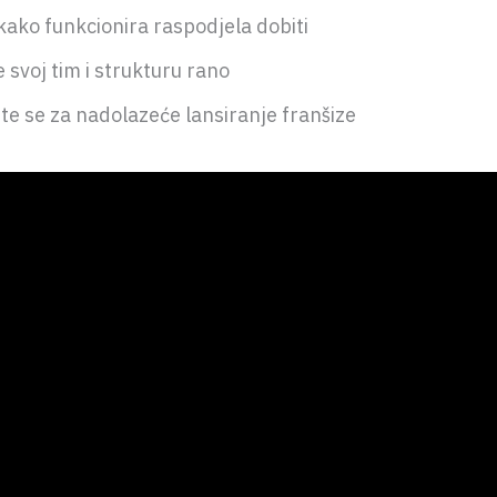
kako funkcionira raspodjela dobiti
e svoj tim i strukturu rano
te se za nadolazeće lansiranje franšize