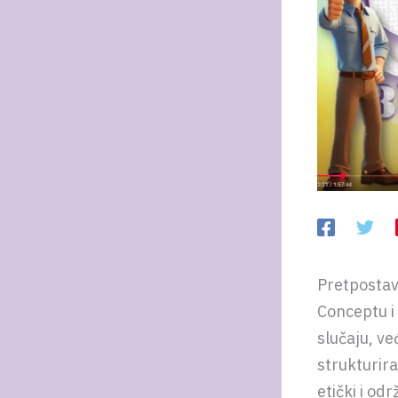
Pretpostav
Conceptu i 
slučaju, ve
strukturira
etički i odr