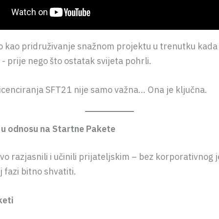
to kao pridruživanje snažnom projektu u trenutku kada
 - prije nego što ostatak svijeta pohrli.
icenciranja SFT21 nije samo važna... Ona je ključna.
 u odnosu na Startne Pakete
o razjasnili i učinili prijateljskim – bez korporativnog 
j fazi bitno shvatiti.
keti