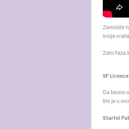
Zamislite 
svoja vrata
Zato Faza l
SF Licence
Da bismo ov
što je u ovo
Startni Pa