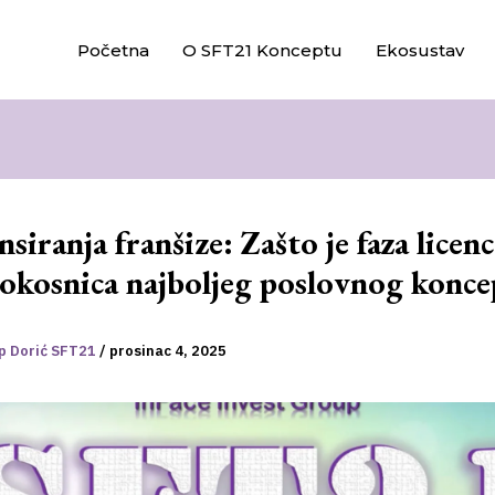
Početna
O SFT21 Konceptu
Ekosustav
ansiranja franšize: Zašto je faza licen
okosnica najboljeg poslovnog konce
ip Dorić SFT21
/
prosinac 4, 2025