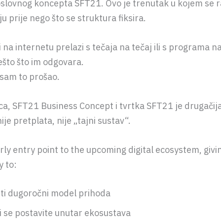
oslovnog koncepta SFT21. Ovo je trenutak u kojem se r
ju prije nego što se struktura fiksira.
i na internetu prelazi s tečaja na tečaj ili s programa 
ešto što im odgovara.
 sam to prošao.
ca, SFT21 Business Concept i tvrtka SFT21 je drugačija
nije pretplata, nije „tajni sustav“.
arly entry point to the upcoming digital ecosystem, givi
y to:
ti dugoročni model prihoda
i se postavite unutar ekosustava