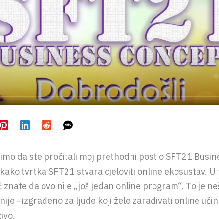
imo da ste pročitali moj prethodni post o SFT21 Busin
kako tvrtka SFT21 stvara cjeloviti online ekosustav. U
ć znate da ovo nije „još jedan online program“. To je n
nije - izgrađeno za ljude koji žele zarađivati ​​online učin
živo.