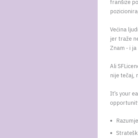
franšize p
pozicionira
Većina ljud
jer traže n
Znam - i ja
Ali SFLicen
nije tečaj, 
It’s your e
opportunit
Razumje
Stratešk