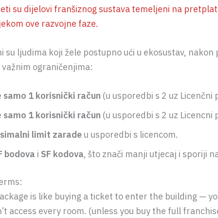
eti su dijelovi franšiznog sustava temeljeni na pretplati
ijekom ove razvojne faze.
 su ljudima koji žele postupno ući u ekosustav, nakon 
 s važnim ograničenjima:
e
samo 1 korisnički račun
(u usporedbi s 2 uz Licenčni 
e
samo 1 korisnički račun
(u usporedbi s 2 uz Licencni 
imalni limit zarade
u usporedbi s licencom.
F bodova
i
SF kodova
, što znači manji utjecaj i sporiji 
terms:
ackage is like buying a ticket to enter the building — yo
’t access every room. (unless you buy the full franchis