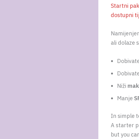
Startni pak
dostupni t
Namijenjeni
ali dolaze
Dobivat
Dobivat
Niži
maks
Manje
S
In simple 
A starter p
but you can