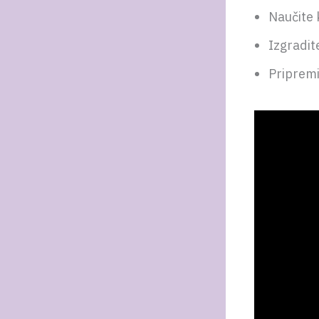
Naučite 
Izgradit
Pripremi