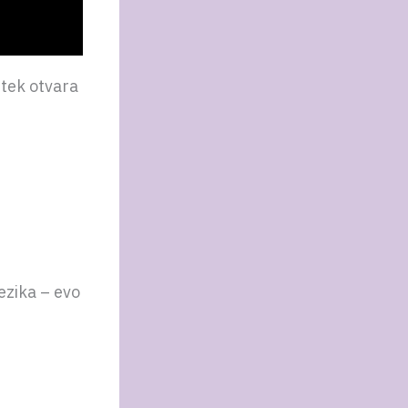
 tek otvara
jezika – evo